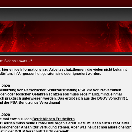
weiß denn sowas...?
o, hier einige Informationen zu Arbeitsschutzthemen, die vielen nicht bekannt
 dürften, in Vergessenheit geraten sind oder ignoriert werden.
1.2020
Benutzung von
Persönlicher Schutzausrüstung PSA
, die vor irreversiblen
den oder tödlichen Gefahren schtzen soll muss regelmäßig, mind. einmal
lich
praktisch
unterwiesen werden. Das ergibt sich aus der DGUV Vorschrift 1
nd der PSA Benutzungs Verordnung!
1.2020
e mal etwas zu den
Betrieblichen Ersthelfern
.
r Betrieb muss seine Erste-Hilfe organisieren. Dazu müssen auch Erst-Helfer
usreichender Anzahl zur Verfügung stehen. Aber was heißt schon ausreichend?
st in der DGUV Vorschrift 1 § 26 geregelt: