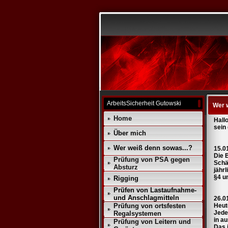
ArbeitsSicherheit Gutowski
Wer 
Home
Hall
sein
Über mich
Wer weiß denn sowas...?
15.0
Die 
Prüfung von PSA gegen
Schä
Absturz
jähr
§4 u
Rigging
Prüfen von Lastaufnahme-
und Anschlagmitteln
26.0
Prüfung von ortsfesten
Heut
Jede
Regalsystemen
in a
Prüfung von Leitern und
Das i