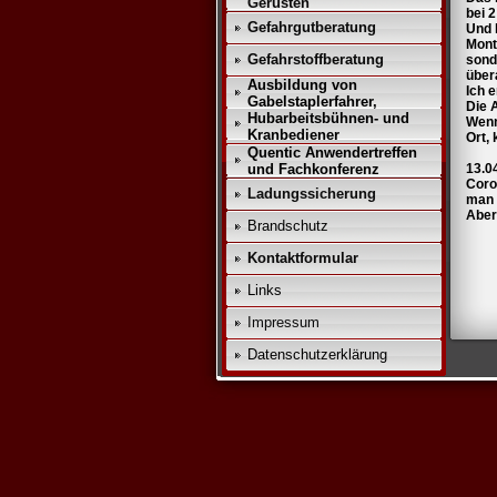
Gerüsten
bei 2
Gefahrgutberatung
Und 
Mont
Gefahrstoffberatung
sond
über
Ausbildung von
Ich e
Gabelstaplerfahrer,
Die A
Hubarbeitsbühnen- und
Wenn
Kranbediener
Ort,
Quentic Anwendertreffen
und Fachkonferenz
13.0
Coro
Ladungssicherung
man 
Aber
Brandschutz
Kontaktformular
Links
Impressum
Datenschutz­erklärung