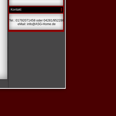
Kontakt
Tel.: 01792071458 oder 04281/952286
eMail: info@ASG-Home.de